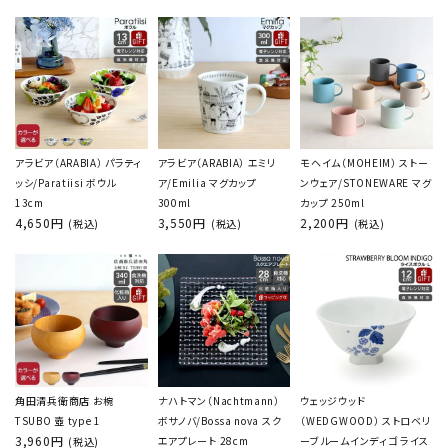
アラビア（ARABIA） パラティ
アラビア（ARABIA） エミリ
モヘイム（MOHEIM） ストー
ッシ/Paratiisi ボウル
ア/Emilia マグカップ
ンウェア/STONEWARE マグ
13cm
300ml
カップ 250ml
4,650円
3,550円
2,200円
(税込)
(税込)
(税込)
角田清兵衛商店 お椀
ナハトマン（Nachtmann）
ウェッジウッド
TSUBO 壺 type 1
ボサノバ/Bossa nova スク
（WEDGWOOD） ストロベリ
3,960円
エアプレート 28cm
ーブルームインディゴ ライス
(税込)