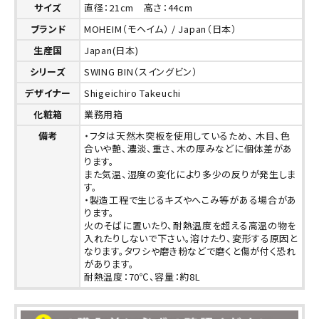
サイズ
直径：21cm 高さ：44cm
ブランド
MOHEIM（モヘイム） / Japan（日本）
生産国
Japan(日本)
シリーズ
SWING BIN（スイングビン）
デザイナー
Shigeichiro Takeuchi
化粧箱
業務用箱
備考
・フタは天然木突板を使用しているため、 木目、色
合いや艶、濃淡、重さ、木の厚みなどに個体差があ
ります。
また気温、湿度の変化により多少の反りが発生しま
す。
・製造工程で生じるキズやへこみ等がある場合があ
ります。
火のそばに置いたり、耐熱温度を超える高温の物を
入れたりしないで下さい。溶けたり、変形する原因と
なります。タワシや磨き粉などで磨くと傷が付く恐れ
があります。
耐熱温度：70℃、容量：約8L