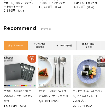
クオーレ/CUORE タンブラ
INDUCTION 2カップ用
EXPRESS 1カップ用
ー 300ml ハート
10,250円
6,170円
(税込)
(税込)
2,970円
(税込)
Recommend
おすすめ
キッチン用品・
日用品・雑貨・
食器・カトラリー
インテリア用品他
調理器具
その他
クチポール（Cutipol） ゴ
クチポール（Cutipol） ゴ
アラビア（ARABIA） アベッ
ア/GOA ディナー6点セット
ア/GOA ディナー3点セット
ク/24h Avec プレート
7,810円
箱付
20cm ブルー
(税込)
16,610円
2,770円
(税込)
(税込)