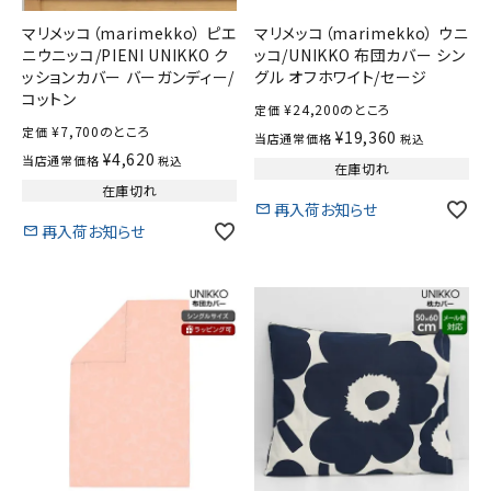
マリメッコ（marimekko） ピエ
マリメッコ（marimekko） ウニ
ニウニッコ/PIENI UNIKKO ク
ッコ/UNIKKO 布団カバー シン
ッションカバー バーガンディー/
グル オフホワイト/セージ
コットン
¥
24,200
のところ
定価
¥
7,700
のところ
定価
¥
19,360
当店通常価格
税込
¥
4,620
当店通常価格
税込
在庫切れ
在庫切れ
再入荷お知らせ
再入荷お知らせ