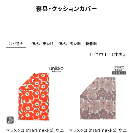
寝具・クッションカバー
並び替え
価格が安い順
価格が高い順
新着順
11
件中
1
-
11
件表示
マリメッコ（marimekko） ウニ
マリメッコ（marimekko） ウニ