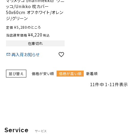
マリメッコ（marimekko） ウニ
ッコ/Unikko 枕カバー
50x60cm オフホワイト/オレン
ジ/グリーン
¥
5,280
のところ
定価
¥
4,220
当店通常価格
税込
在庫切れ
再入荷お知らせ
並び替え
価格が安い順
価格が高い順
新着順
11
件中
1
-
11
件表示
Service
サービス