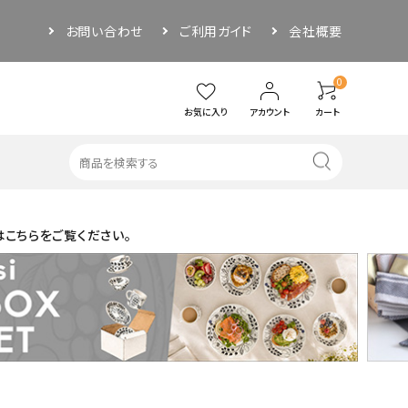
お問い合わせ
ご利用ガイド
会社概要
0
お気に入り
アカウント
カート
はこちらをご覧ください。
・その他
アウトドア
ソーサー
ぐい呑み／お猪口
品
その他