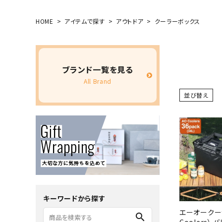
HOME
アイテムで探す
アウトドア
クーラーボックス
ブランド一覧を見る
All Brand
並び替え
キーワードから探す
エーオークー
search
Coolers）