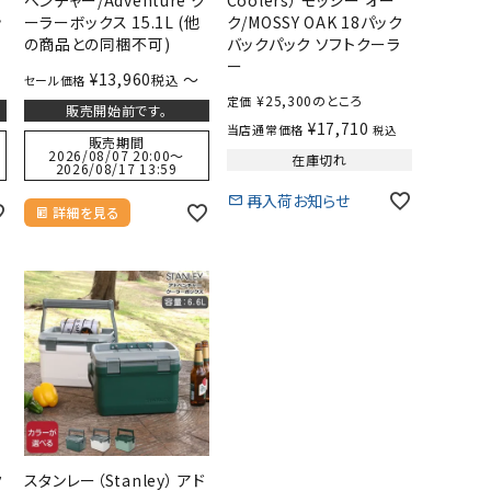
ッ
ーラーボックス 15.1L (他
ク/MOSSY OAK 18パック
の商品との同梱不可)
バックパック ソフトクーラ
ー
¥
13,960
〜
税込
セール価格
¥
25,300
のところ
定価
販売開始前です。
¥
17,710
当店通常価格
税込
販売期間
2026/08/07 20:00
〜
在庫切れ
2026/08/17 13:59
再入荷お知らせ
詳細を見る
ク
スタンレー（Stanley） アド