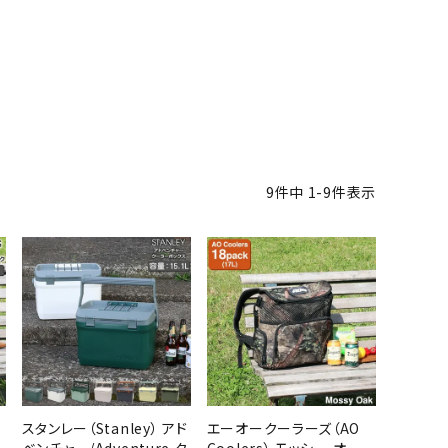
9
件中
1
-
9
件表示
スタンレー（Stanley） アド
エーオークーラーズ（AO
ベンチャー/Adventure ク
Coolers） モッシー オー