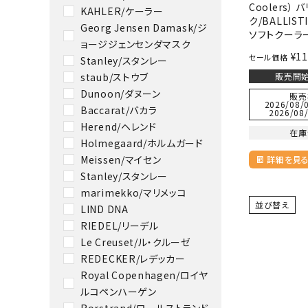
Coolers）
KAHLER/ケーラー
ク/BALLIST
Georg Jensen Damask/ジ
ソフトクーラ
ョージジェンセンダマスク
¥
11
セール価格
Stanley/スタンレー
staub/ストウブ
販売開始
Dunoon/ダヌーン
販売
2026/08/0
Baccarat/バカラ
2026/08/
Herend/ヘレンド
在庫
Holmegaard/ホルムガード
Meissen/マイセン
詳細を見
Stanley/スタンレー
marimekko/マリメッコ
並び替え
LIND DNA
RIEDEL/リーデル
Le Creuset/ル・クルーゼ
REDECKER/レデッカー
Royal Copenhagen/ロイヤ
ルコペンハーゲン
Rorstrand/ロールストランド