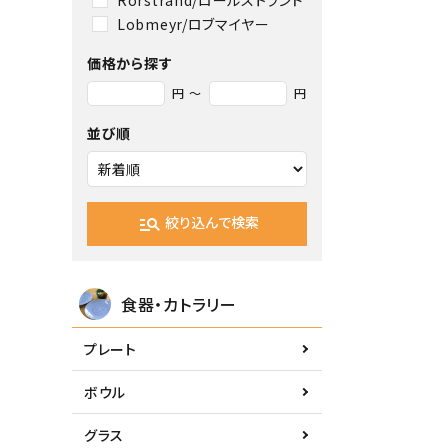
Lobmeyr/ロブマイヤー
価格から探す
円 ～
円
並び順
絞り込んで検索
manage_search
食器・カトラリー
プレート
ボウル
グラス