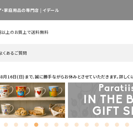
・家庭用品の専門店 | イデール
0円以上のお買上で送料無料
よくあるご質問
26年8月16日(日)まで、誠に勝手ながらお休みとさせていただきます。詳しく
キッチン用品・調理用品
インテリア用品 他
日用品・雑貨
グラス
カップ／マグ
カップ&
カトラリー
ピッチャー／デカンタ
セット商