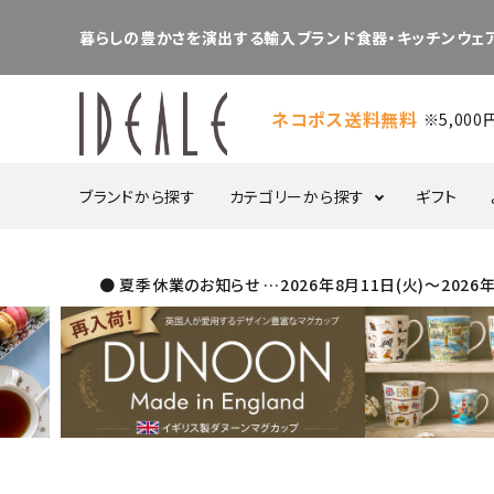
暮らしの豊かさを演出する輸入ブランド食器・キッチンウェア
ネコポス送料無料
※5,00
ブランドから探す
カテゴリーから探す
ギフト
● 夏季休業のお知らせ …2026年8月11日(火)～20
食器・カトラリー
プレート
ボウル
ポット／シュガー／
ケーキスタンド
クリーマー