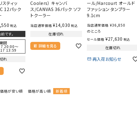
 バリスティッ
Coolers） キャンバ
ール/Harcourt オールド
IC 12パック
ス/CANVAS 36パック ソフ
ファッション タンブラー
ー
トクーラー
9.1cm
,550
¥
14,030
¥
36,850
当店通常価格
当店通常価格
税込
税込
のところ
前です。
在庫切れ
¥
27,630
セール価格
税込
期間
詳細を見る
7 20:00
〜
在庫切れ
17 13:59
再入荷お知らせ
切れ
る
価格が安い順
価格が高い順
新着順