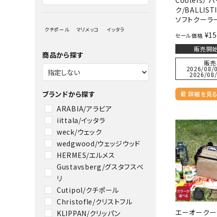
ク/BALLIST
ソフトクーラ
クチポール
マリメッコ
イッタラ
¥
15
セール価格
販売開始
商品から探す
販売
2026/08/0
2026/08/
ブランドから探す
詳細を見
ARABIA/アラビア
iittala/イッタラ
weck/ウェック
wedgwood/ウェッジウッド
HERMES/エルメス
Gustavsberg/グスタフスベ
リ
Cutipol/クチポール
Christofle/クリストフル
エーオークー
KLIPPAN/クリッパン