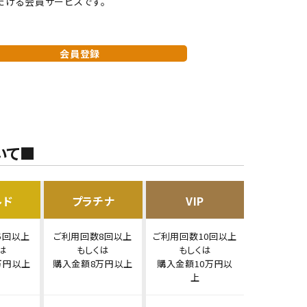
だける会員サービスです。
会員登録
いて■
ルド
プラチナ
VIP
5回以上
ご利用回数8回以上
ご利用回数10回以上
は
もしくは
もしくは
万円以上
購入金額8万円以上
購入金額10万円以
上