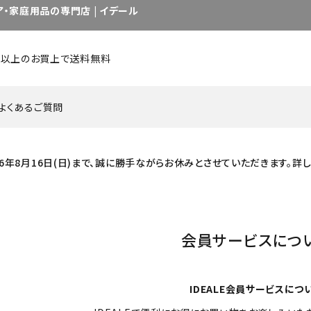
・家庭用品の専門店 | イデール
0円以上のお買上で送料無料
よくあるご質問
026年8月16日(日)まで、誠に勝手ながらお休みとさせていただきます。詳
キッチン用品・調理用品
インテリア用品 他
日用品・雑貨
グラス
カップ／マグ
カップ&
会員サービスにつ
カトラリー
ピッチャー／デカンタ
セット商
IDEALE会員サービスにつ
一覧を見る