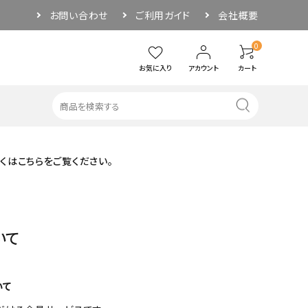
お問い合わせ
ご利用ガイド
会社概要
0
お気に入り
アカウント
カート
しくはこちらをご覧ください。
・その他
アウトドア
ソーサー
ぐい呑み／お猪口
いて
品
その他
いて