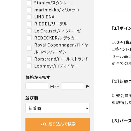
Stanley/スタンレー
marimekko/マリメッコ
LIND DNA
RIEDEL/リーデル
【１】ポイ
Le Creuset/ル・クルーゼ
REDECKER/レデッカー
100円(
Royal Copenhagen/ロイヤ
1ポイント
ルコペンハーゲン
セール品
Rorstrand/ロールストランド
※全ての
Lobmeyr/ロブマイヤー
価格から探す
【２】新規
円 ～
円
新規会員登
並び順
※取得し
【３】バー
絞り込んで検索
manage_search