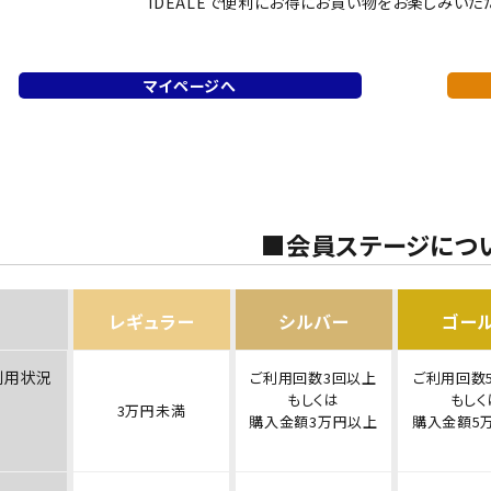
IDEALEで便利にお得にお買い物をお楽しみいた
マイページへ
■会員ステージにつ
レギュラー
シルバー
ゴー
利用状況
ご利用回数3回以上
ご利用回数
もしくは
もしく
3万円未満
購入金額3万円以上
購入金額5