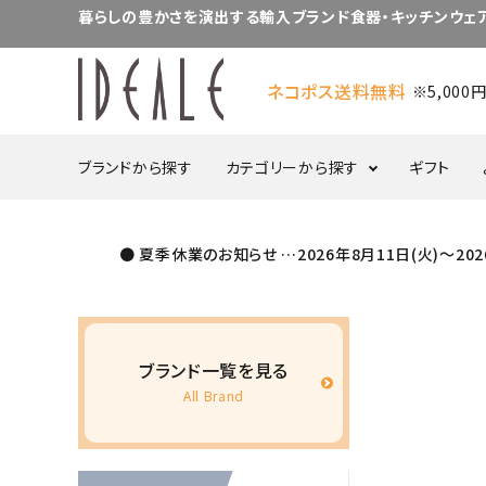
暮らしの豊かさを演出する輸入ブランド食器・キッチンウェア
ネコポス送料無料
※5,00
ブランドから探す
カテゴリーから探す
ギフト
● 夏季休業のお知らせ …2026年8月11日(火)～2
食器・カトラリー
プレート
ボウル
ブランド一覧を見る
ポット／シュガー／
ケーキスタンド
All Brand
クリーマー