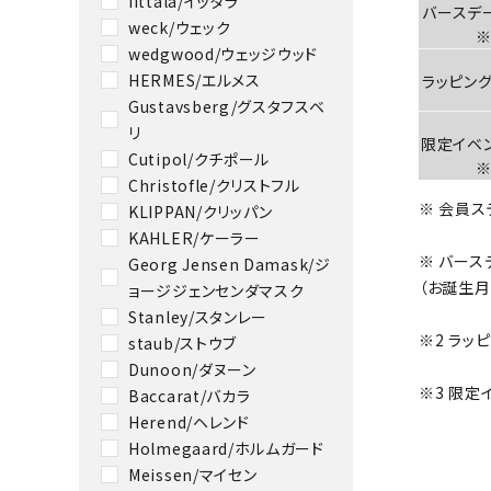
iittala/イッタラ
バースデ
weck/ウェック
※
wedgwood/ウェッジウッド
HERMES/エルメス
ラッピング
Gustavsberg/グスタフスベ
リ
限定イベ
Cutipol/クチポール
※
Christofle/クリストフル
※ 会員ス
KLIPPAN/クリッパン
KAHLER/ケーラー
※ バース
Georg Jensen Damask/ジ
（お誕生月
ョージジェンセンダマスク
Stanley/スタンレー
※2 ラッ
staub/ストウブ
Dunoon/ダヌーン
※3 限
Baccarat/バカラ
Herend/ヘレンド
Holmegaard/ホルムガード
Meissen/マイセン