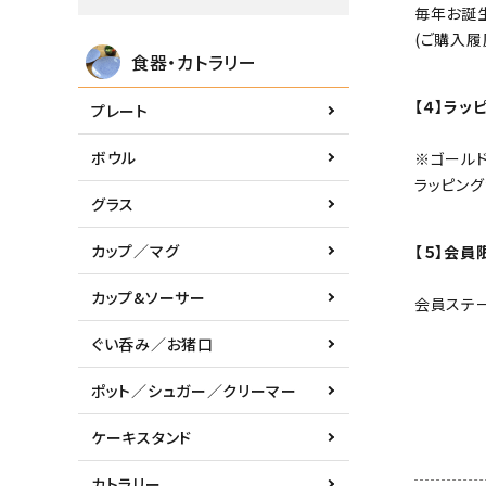
毎年お誕
(ご購入履
食器・カトラリー
【４】ラッ
プレート
ボウル
※ゴール
ラッピン
グラス
カップ／マグ
【５】会
カップ&ソーサー
会員ステ
ぐい呑み／お猪口
ポット／シュガー／クリーマー
ケーキスタンド
カトラリー