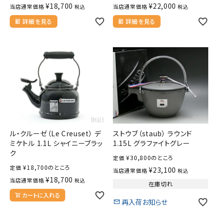
¥
18,700
¥
22,000
当店通常価格
当店通常価格
税込
税込
詳細を見る
詳細を見る
ル・クルーゼ（Le Creuset） デ
ストウブ（staub） ラウンド
ミケトル 1.1L シャイニーブラッ
1.15L グラファイトグレー
ク
¥
30,800
のところ
定価
¥
18,700
のところ
定価
¥
23,100
当店通常価格
税込
¥
18,700
当店通常価格
税込
在庫切れ
カートに入れる
再入荷お知らせ