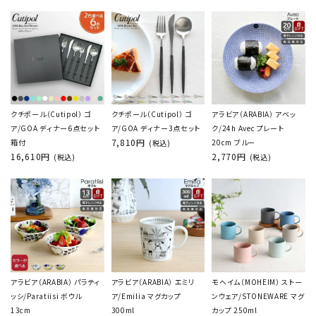
クチポール（Cutipol） ゴ
クチポール（Cutipol） ゴ
アラビア（ARABIA） アベッ
ア/GOA ディナー6点セット
ア/GOA ディナー3点セット
ク/24h Avec プレート
7,810円
箱付
20cm ブルー
(税込)
16,610円
2,770円
(税込)
(税込)
アラビア（ARABIA） パラティ
アラビア（ARABIA） エミリ
モヘイム（MOHEIM） ストー
ッシ/Paratiisi ボウル
ア/Emilia マグカップ
ンウェア/STONEWARE マグ
13cm
300ml
カップ 250ml