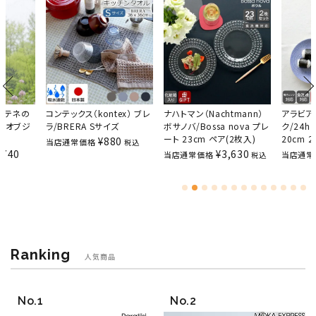
） アテネの
コンテックス（kontex） ブレ
ナハトマン（Nachtmann）
アラビア（
mu オブジ
ラ/BRERA Sサイズ
ボサノバ/Bossa nova プレ
ク/24h 
ート 23cm ペア(2枚入)
20cm 
¥
880
当店通常価格
税込
,740
¥
3,630
当店通常価格
当店通常
税込
Ranking
人気商品