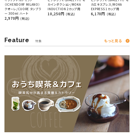
（ICHENDORF MILANO）
カインダクション/MOKA
カエキスプレス/MOKA
クオーレ/CUORE タンブラ
INDUCTION 2カップ用
EXPRESS 1カップ用
ー 300ml ハート
10,250円
6,170円
(税込)
(税込)
2,970円
(税込)
Feature
もっと見る
特集