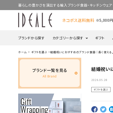
暮らしの豊かさを演出する輸入ブランド食器・キッチンウェア・
ネコポス送料無料
※5,00
ブランドから探す
カテゴリーから探す
ギフト
ホーム
ギフトを選ぶ
結婚祝いにおすすめのブランド食器｜長く使える
食器・カトラリー
結婚祝い
ブランド一覧を見る
All Brand
プレート
ボウル
2026.05.28
ポット／シュガー／
ケーキスタンド
ギフトを選ぶ
クリーマー