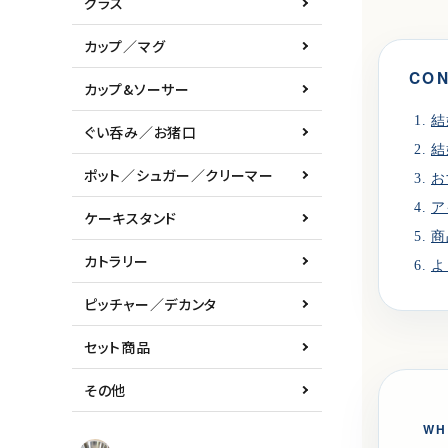
グラス
カップ／マグ
CON
カップ&ソーサー
結
ぐい呑み／お猪口
結
ポット／シュガー／クリーマー
お
ア
ケーキスタンド
商
カトラリー
よ
ピッチャー／デカンタ
セット商品
その他
WH