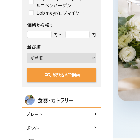
ルコペンハーゲン
Lobmeyr/ロブマイヤー
価格から探す
円 ～
円
並び順
manage_search
絞り込んで検索
食器・カトラリー
プレート
ボウル