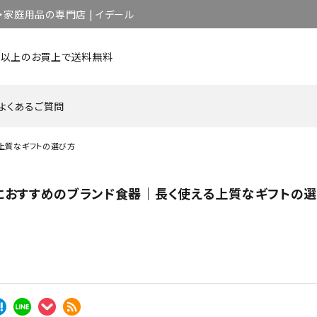
家庭用品の専門店 | イデール
0円以上のお買上で送料無料
よくあるご質問
上質なギフトの選び方
キッチン用品・調理用品
インテリア用品 他
日用品・雑貨
におすすめのブランド食器｜長く使える上質なギフトの
グラス
カップ／マグ
カップ&
カトラリー
ピッチャー／デカンタ
セット商
一覧を見る