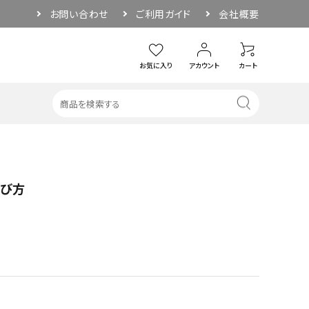
お問い合わせ
ご利用ガイド
会社概要
お気に入り
アカウント
カート
・その他
アウトドア
選び方
ソーサー
ぐい呑み／お猪口
品
その他