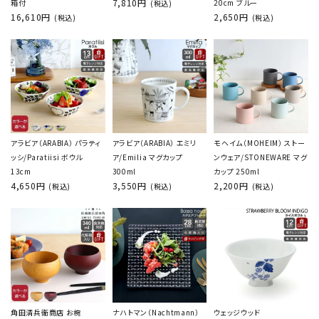
7,810円
箱付
20cm ブルー
(税込)
16,610円
2,650円
(税込)
(税込)
アラビア（ARABIA） パラティ
アラビア（ARABIA） エミリ
モヘイム（MOHEIM） ストー
ッシ/Paratiisi ボウル
ア/Emilia マグカップ
ンウェア/STONEWARE マグ
13cm
300ml
カップ 250ml
4,650円
3,550円
2,200円
(税込)
(税込)
(税込)
角田清兵衛商店 お椀
ナハトマン（Nachtmann）
ウェッジウッド