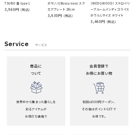
TSUBO 壺 type 1
ボサノバ/Bossa nova スク
（WEDGWOOD） ストロベリ
3,960円
エアプレート 28cm
ーブルームインディゴ ライス
(税込)
3,630円
ボウル Lサイズ ホワイト
(税込)
3,460円
(税込)
Service
サービス
商品に
会員登録で
ついて
お得にお買い物
世界中から集まった暮らしを
初回は500円クーポン、
彩るアイテムが
その後はポイントGETで
お値打ち価格で
お得です。