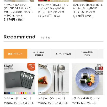
イッケンドルフ ミラノ
ビアレッティ（BIALETTI） モ
ビアレッティ（BIALETTI） モ
（ICHENDORF MILANO）
カインダクション/MOKA
カエキスプレス/MOKA
クオーレ/CUORE タンブラ
INDUCTION 2カップ用
EXPRESS 1カップ用
ー 300ml ハート
10,250円
6,170円
(税込)
(税込)
2,970円
(税込)
Recommend
おすすめ
キッチン用品・
日用品・雑貨・
食器・カトラリー
インテリア用品他
調理器具
その他
クチポール（Cutipol） ゴ
クチポール（Cutipol） ゴ
アラビア（ARABIA） アベッ
ア/GOA ディナー6点セット
ア/GOA ディナー3点セット
ク/24h Avec プレート