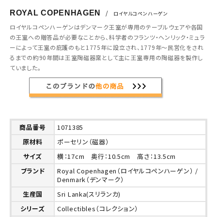
ROYAL COPENHAGEN
/
ロイヤルコペンハーゲン
ロイヤルコペンハーゲンはデンマーク王室が専用のテーブルウェアや各国
の王室への贈答品が必要なことから、科学者のフランツ・ヘンリック・ミュラ
ーによって王室の庇護のもと1775年に設立され、1779年～民営化をされ
るまでの約90年間は王室陶磁器窯として主に王室専用の陶磁器を製作し
ていました。
商品番号
1071385
原材料
ポーセリン（磁器）
サイズ
横：17cm 奥行：10.5cm 高さ：13.5cm
ブランド
Royal Copenhagen（ロイヤルコペンハーゲン） /
Denmark（デンマーク）
生産国
Sri Lanka(スリランカ)
シリーズ
Collectibles（コレクション）