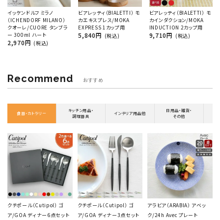
イッケンドルフ ミラノ
ビアレッティ（BIALETTI） モ
ビアレッティ（BIALETTI） モ
（ICHENDORF MILANO）
カエキスプレス/MOKA
カインダクション/MOKA
クオーレ/CUORE タンブラ
EXPRESS 1カップ用
INDUCTION 2カップ用
ー 300ml ハート
5,840円
9,710円
(税込)
(税込)
2,970円
(税込)
Recommend
おすすめ
キッチン用品・
日用品・雑貨・
食器・カトラリー
インテリア用品他
調理器具
その他
クチポール（Cutipol） ゴ
クチポール（Cutipol） ゴ
アラビア（ARABIA） アベッ
ア/GOA ディナー6点セット
ア/GOA ディナー3点セット
ク/24h Avec プレート