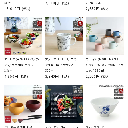
7,810円
箱付
20cm ブルー
(税込)
16,610円
2,650円
(税込)
(税込)
アラビア（ARABIA） パラティ
アラビア（ARABIA） エミリ
モヘイム（MOHEIM） ストー
ッシ/Paratiisi ボウル
ア/Emilia マグカップ
ンウェア/STONEWARE マグ
13cm
300ml
カップ 250ml
4,350円
3,340円
2,200円
(税込)
(税込)
(税込)
角田清兵衛商店 お椀
ナハトマン（Nachtmann）
ウェッジウッド