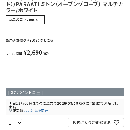
ド）/PARAATI ミトン（オーブングローブ） マルチカ
ラー/ホワイト
商品番号
32000471
¥
3,080
のところ
当店通常価格
¥
2,690
セール価格
税込
[
27
ポイント進呈 ]
明日
12時00分
までのご注文で
2026/08/19（水）
に
宅配便
でお届けし
ます。
東京都
お届け先を変更
お気に入りに登録する