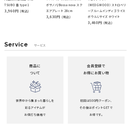
TSUBO 壺 type 1
ボサノバ/Bossa nova スク
（WEDGWOOD） ストロベリ
3,960円
エアプレート 28cm
ーブルームインディゴ ライス
(税込)
3,630円
ボウル Lサイズ ホワイト
(税込)
3,460円
(税込)
Service
サービス
商品に
会員登録で
ついて
お得にお買い物
世界中から集まった暮らしを
初回は500円クーポン、
彩るアイテムが
その後はポイントGETで
お値打ち価格で
お得です。