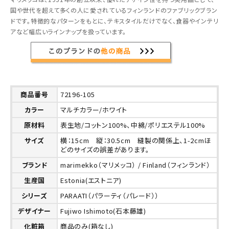
国や世代を超えて多くの人に愛されているフィンランドのファブリックブラン
ドです。特徴的なパターンをもとに、テキスタイルだけでなく、食器やインテリ
アなど幅広いラインナップを扱っています。
商品番号
72196-105
カラー
マルチカラー/ホワイト
原材料
表生地/コットン100%、中綿/ポリエステル100%
サイズ
横：15cm 縦：30.5cm 縫製の関係上、1-2cmほ
どのサイズの誤差があります。
ブランド
marimekko（マリメッコ） / Finland（フィンランド）
生産国
Estonia(エストニア)
シリーズ
PARAATI（パラーティ（パレード））
デザイナー
Fujiwo Ishimoto(石本藤雄)
化粧箱
商品のみ(箱なし)