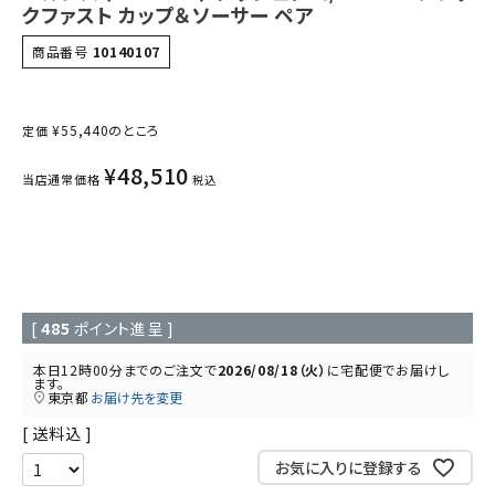
クファスト カップ＆ソーサー ペア
商品番号
10140107
¥
55,440
のところ
定価
¥
48,510
当店通常価格
税込
[
485
ポイント進呈 ]
本日
12時00分
までのご注文で
2026/08/18（火）
に
宅配便
でお届けし
ます。
東京都
お届け先を変更
送料込
お気に入りに登録する