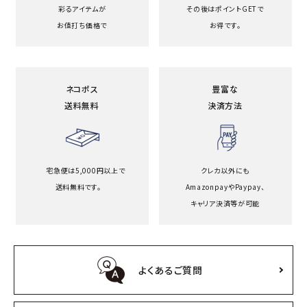
彩るアイテムが
その後はポイントGETで
お値打ち価格で
お得です。
ネコポス
豊富な
送料無料
決済方法
宅急便は5,000円以上で
クレカ以外にも
送料無料です。
Amazonpayや
Paypay、
キャリア決済等が可能
よくあるご質問