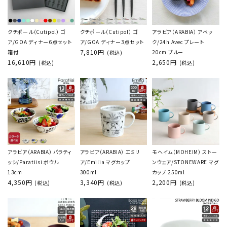
クチポール（Cutipol） ゴ
クチポール（Cutipol） ゴ
アラビア（ARABIA） アベッ
ア/GOA ディナー6点セット
ア/GOA ディナー3点セット
ク/24h Avec プレート
7,810円
箱付
20cm ブルー
(税込)
16,610円
2,650円
(税込)
(税込)
アラビア（ARABIA） パラティ
アラビア（ARABIA） エミリ
モヘイム（MOHEIM） ストー
ッシ/Paratiisi ボウル
ア/Emilia マグカップ
ンウェア/STONEWARE マグ
13cm
300ml
カップ 250ml
4,350円
3,340円
2,200円
(税込)
(税込)
(税込)