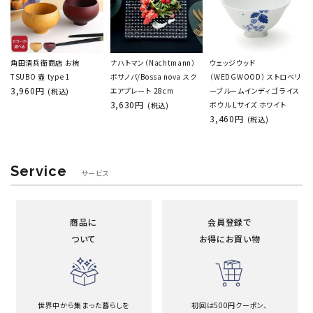
角田清兵衛商店 お椀
ナハトマン（Nachtmann）
ウェッジウッド
TSUBO 壺 type 1
ボサノバ/Bossa nova スク
（WEDGWOOD） ストロベリ
3,960円
エアプレート 28cm
ーブルームインディゴ ライス
(税込)
3,630円
ボウル Lサイズ ホワイト
(税込)
3,460円
(税込)
Service
サービス
商品に
会員登録で
ついて
お得にお買い物
世界中から集まった暮らしを
初回は500円クーポン、