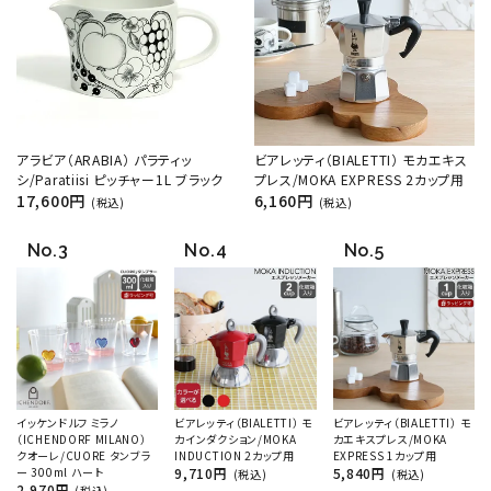
アラビア（ARABIA） パラティッ
ビアレッティ（BIALETTI） モカエキス
シ/Paratiisi ピッチャー1L ブラック
プレス/MOKA EXPRESS 2カップ用
17,600円
6,160円
(税込)
(税込)
イッケンドルフ ミラノ
ビアレッティ（BIALETTI） モ
ビアレッティ（BIALETTI） モ
（ICHENDORF MILANO）
カインダクション/MOKA
カエキスプレス/MOKA
クオーレ/CUORE タンブラ
INDUCTION 2カップ用
EXPRESS 1カップ用
ー 300ml ハート
9,710円
5,840円
(税込)
(税込)
2,970円
(税込)