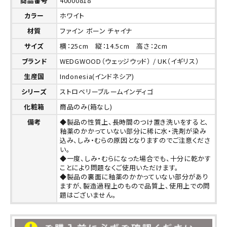
商品番号
40000818
カラー
ホワイト
材質
ファイン ボーン チャイナ
サイズ
横：25cm 縦：14.5cm 高さ：2cm
ブランド
WEDGWOOD（ウェッジウッド） / UK（イギリス）
生産国
Indonesia(インドネシア)
シリーズ
ストロベリーブルームインディゴ
化粧箱
商品のみ(箱なし)
備考
◆製品の性質上、長時間のつけ置き洗いをすると、
釉薬のかかっていない部分に稀に水・洗剤が染み
込み、しみ・むらの原因となりますのでご注意くださ
い。
◆一度、しみ・むらになった場合でも、十分に乾かす
ことにより問題なくご使用いただけます。
◆製品の裏面に釉薬のかかっていない部分があり
ますが、製造過程上のもので品質上、使用上での問
題はございません。