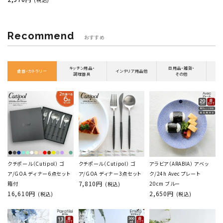
Recommend
おすすめ
キッチン用品・
日用品・雑貨・
食器・カトラリー
インテリア用品他
調理器具
その他
クチポール（Cutipol） ゴ
クチポール（Cutipol） ゴ
アラビア（ARABIA） アベッ
ア/GOA ディナー6点セット
ア/GOA ディナー3点セット
ク/24h Avec プレート
7,810円
箱付
20cm ブルー
(税込)
16,610円
2,650円
(税込)
(税込)