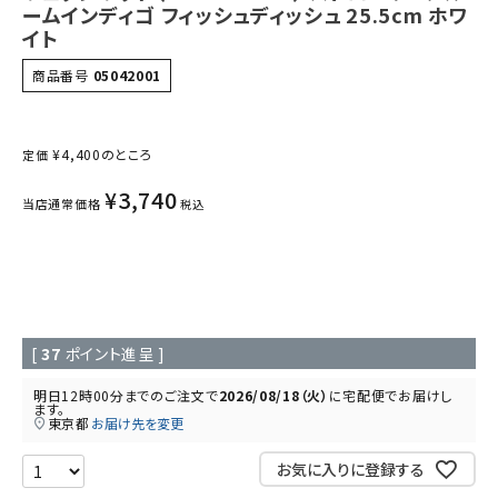
ームインディゴ フィッシュディッシュ 25.5cm ホワ
イト
商品番号
05042001
¥
4,400
のところ
定価
¥
3,740
当店通常価格
税込
[
37
ポイント進呈 ]
明日
12時00分
までのご注文で
2026/08/18（火）
に
宅配便
でお届けし
ます。
東京都
お届け先を変更
お気に入りに登録する