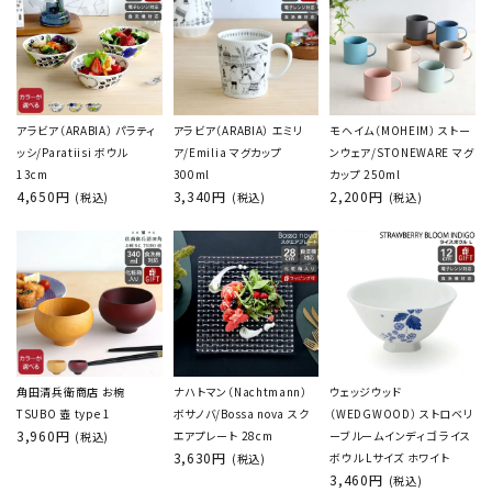
アラビア（ARABIA） パラティ
アラビア（ARABIA） エミリ
モヘイム（MOHEIM） ストー
ッシ/Paratiisi ボウル
ア/Emilia マグカップ
ンウェア/STONEWARE マグ
13cm
300ml
カップ 250ml
4,650円
3,340円
2,200円
(税込)
(税込)
(税込)
角田清兵衛商店 お椀
ナハトマン（Nachtmann）
ウェッジウッド
TSUBO 壺 type 1
ボサノバ/Bossa nova スク
（WEDGWOOD） ストロベリ
3,960円
エアプレート 28cm
ーブルームインディゴ ライス
(税込)
3,630円
ボウル Lサイズ ホワイト
(税込)
3,460円
(税込)