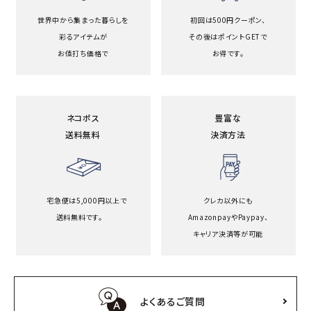
世界中から集まった暮らしを
初回は500円クーポン、
彩るアイテムが
その後はポイントGETで
お値打ち価格で
お得です。
ネコポス
豊富な
送料無料
決済方法
宅急便は5,000円以上で
クレカ以外にも
送料無料です。
Amazonpayや
Paypay、
キャリア決済等が可能
よくあるご質問