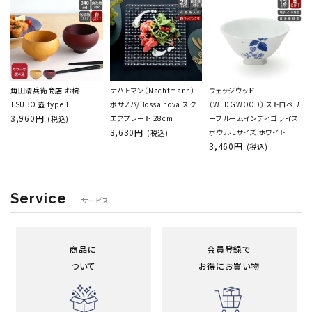
角田清兵衛商店 お椀
ナハトマン（Nachtmann）
ウェッジウッド
TSUBO 壺 type 1
ボサノバ/Bossa nova スク
（WEDGWOOD） ストロベリ
3,960円
エアプレート 28cm
ーブルームインディゴ ライス
(税込)
3,630円
ボウル Lサイズ ホワイト
(税込)
3,460円
(税込)
Service
サービス
商品に
会員登録で
ついて
お得にお買い物