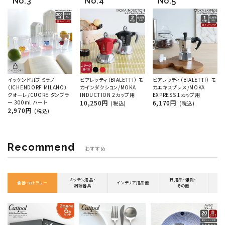
イッケンドルフ ミラノ
ビアレッティ（BIALETTI） モ
ビアレッティ（BIALETTI） モ
（ICHENDORF MILANO）
カインダクション/MOKA
カエキスプレス/MOKA
クオーレ/CUORE タンブラ
INDUCTION 2カップ用
EXPRESS 1カップ用
ー 300ml ハート
10,250円
6,170円
(税込)
(税込)
2,970円
(税込)
Recommend
おすすめ
キッチン用品・
日用品・雑貨・
食器・カトラリー
インテリア用品他
調理器具
その他