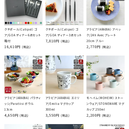
クチポール（Cutipol） ゴ
クチポール（Cutipol） ゴ
アラビア（ARABIA） アベッ
ア/GOA ディナー6点セット
ア/GOA ディナー3点セット
ク/24h Avec プレート
7,810円
箱付
20cm ブルー
(税込)
16,610円
2,770円
(税込)
(税込)
アラビア（ARABIA） パラティ
アラビア（ARABIA） エミリ
モヘイム（MOHEIM） ストー
ッシ/Paratiisi ボウル
ア/Emilia マグカップ
ンウェア/STONEWARE マグ
13cm
300ml
カップ 250ml
4,650円
3,550円
2,200円
(税込)
(税込)
(税込)