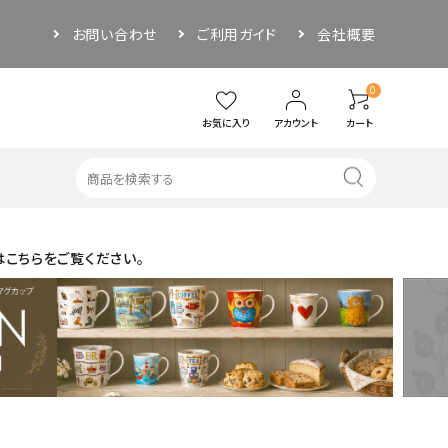
お問い合わせ
ご利用ガイド
会社概要
0
お気に入り
アカウント
カート
はこちらをご覧ください。
・その他
アウトドア
ソーサー
ぐい呑み／お猪口
品
その他