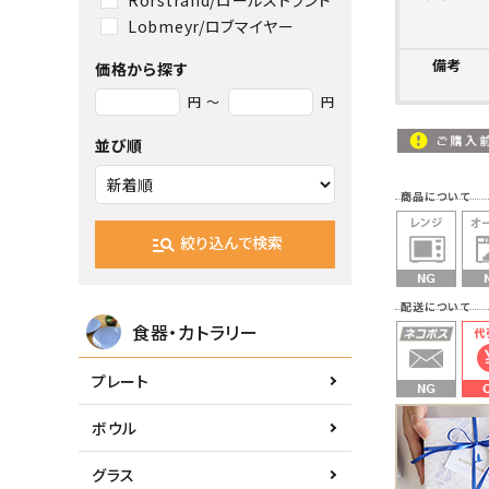
Lobmeyr/ロブマイヤー
備考
価格から探す
円 ～
円
並び順
商品について
絞り込んで検索
manage_search
配送につ
食器・カトラリー
プレート
ボウル
グラス