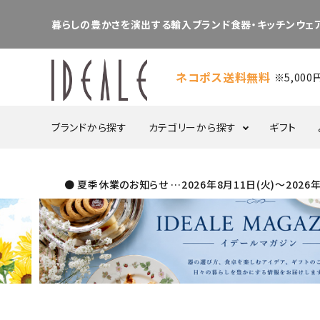
暮らしの豊かさを演出する輸入ブランド食器・キッチンウェア
ネコポス送料無料
※5,00
ブランドから探す
カテゴリーから探す
ギフト
● 夏季休業のお知らせ …2026年8月11日(火)～20
食器・カトラリー
プレート
ボウル
ポット／シュガー／
ケーキスタンド
クリーマー