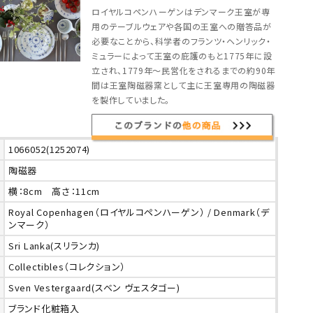
ロイヤルコペンハーゲンはデンマーク王室が専
用のテーブルウェアや各国の王室への贈答品が
必要なことから、科学者のフランツ・ヘンリック・
ミュラーによって王室の庇護のもと1775年に設
立され、1779年～民営化をされるまでの約90年
間は王室陶磁器窯として主に王室専用の陶磁器
を製作していました。
1066052(1252074)
陶磁器
横：8cm 高さ：11cm
Royal Copenhagen（ロイヤルコペンハーゲン） / Denmark（デ
ンマーク）
Sri Lanka(スリランカ)
Collectibles（コレクション）
Sven Vestergaard(スベン ヴェスタゴー)
ブランド化粧箱入