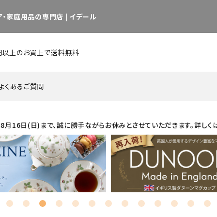
・家庭用品の専門店 | イデール
0円以上のお買上で送料無料
よくあるご質問
26年8月16日(日)まで、誠に勝手ながらお休みとさせていただきます。詳しく
キッチン用品・調理用品
インテリア用品 他
日用品・雑貨
グラス
カップ／マグ
カップ&
カトラリー
ピッチャー／デカンタ
セット商