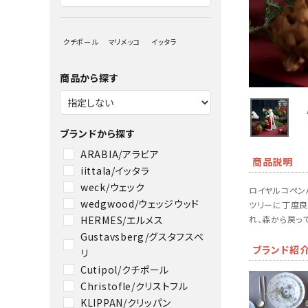
クチポール
マリメッコ
イッタラ
商品から探す
ブランドから探す
ARABIA/アラビア
商品説明
iittala/イッタラ
weck/ウェック
ロイヤルコペン
wedgwood/ウェッジウッド
ツリーに丁度良
HERMES/エルメス
れ、森から戻っ
Gustavsberg/グスタフスベ
ブランド紹
リ
Cutipol/クチポール
Christofle/クリストフル
KLIPPAN/クリッパン