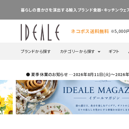
暮らしの豊かさを演出する輸入ブランド食器・キッチンウェア
ネコポス送料無料
※5,00
ブランドから探す
カテゴリーから探す
ギフト
● 夏季休業のお知らせ …2026年8月11日(火)～20
食器・カトラリー
プレート
ボウル
ポット／シュガー／
ケーキスタンド
クリーマー