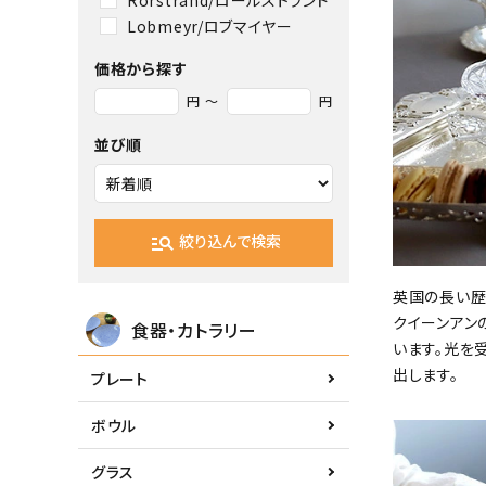
Lobmeyr/ロブマイヤー
価格から探す
円 ～
円
並び順
絞り込んで検索
manage_search
英国の長い歴
クイーンアン
食器・カトラリー
います。光を
出します。
プレート
ボウル
グラス