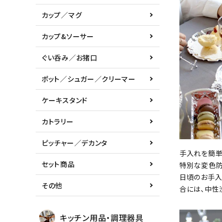
カップ／マグ
カップ&ソーサー
ぐい呑み／お猪口
ポット／シュガー／クリーマー
ケーキスタンド
カトラリー
ピッチャー／デカンタ
手入れを簡
セット商品
特別な変色防
日頃のお手入
その他
合には、中性
キッチン用品・調理器具