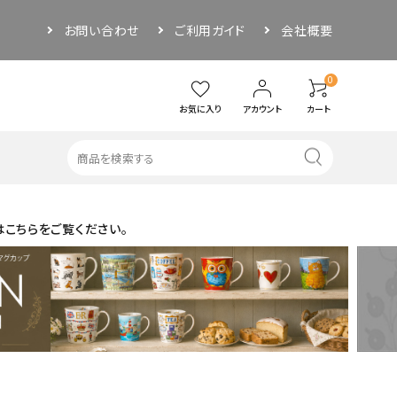
お問い合わせ
ご利用ガイド
会社概要
0
お気に入り
アカウント
カート
はこちらをご覧ください。
・その他
アウトドア
ソーサー
ぐい呑み／お猪口
品
その他