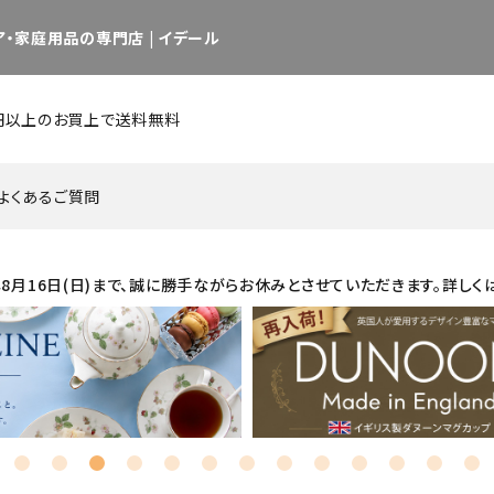
・家庭用品の専門店 | イデール
0円以上のお買上で送料無料
よくあるご質問
26年8月16日(日)まで、誠に勝手ながらお休みとさせていただきます。詳しく
キッチン用品・調理用品
インテリア用品 他
日用品・雑貨
グラス
カップ／マグ
カップ&
カトラリー
ピッチャー／デカンタ
セット商