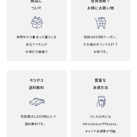
商品に
会員登録で
ついて
お得にお買い物
世界中から集まった暮らしを
初回は500円クーポン、
彩るアイテムが
その後はポイントGETで
お値打ち価格で
お得です。
ネコポス
豊富な
送料無料
決済方法
宅急便は5,000円以上で
クレカ以外にも
送料無料です。
Amazonpayや
Paypay、
キャリア決済等が可能