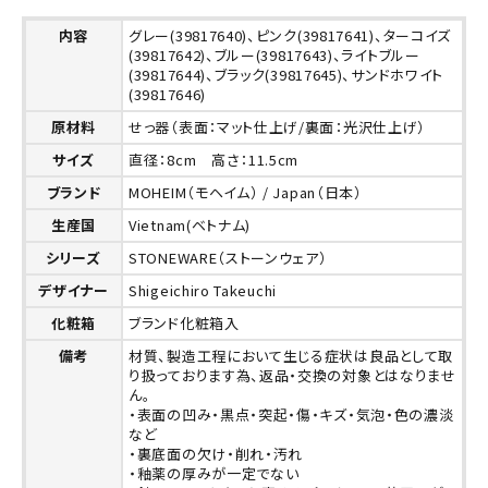
内容
グレー(39817640)、ピンク(39817641)、ターコイズ
(39817642)、ブルー(39817643)、ライトブルー
(39817644)、ブラック(39817645)、サンドホワイト
(39817646)
原材料
せっ器（表面：マット仕上げ/裏面：光沢仕上げ）
サイズ
直径：8cm 高さ：11.5cm
ブランド
MOHEIM（モヘイム） / Japan（日本）
生産国
Vietnam(ベトナム)
シリーズ
STONEWARE（ストーンウェア）
デザイナー
Shigeichiro Takeuchi
化粧箱
ブランド化粧箱入
備考
材質、製造工程において生じる症状は良品として取
り扱っております為、返品・交換の対象とはなりませ
ん。
・表面の凹み・黒点・突起・傷・キズ・気泡・色の濃淡
など
・裏底面の欠け・削れ・汚れ
・釉薬の厚みが一定でない