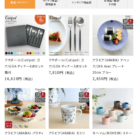
キッチン用品・
日用品・雑貨・
食器・カトラリー
インテリア用品他
調理器具
その他
クチポール（Cutipol） ゴ
クチポール（Cutipol） ゴ
アラビア（ARABIA） アベッ
ア/GOA ディナー6点セット
ア/GOA ディナー3点セット
ク/24h Avec プレート
7,810円
箱付
20cm ブルー
(税込)
16,610円
2,650円
(税込)
(税込)
アラビア（ARABIA） パラティ
アラビア（ARABIA） エミリ
モヘイム（MOHEIM） ストー