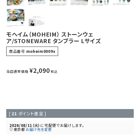
モヘイム（MOHEIM） ストーンウェ
ア/STONEWARE タンブラー Lサイズ
商品番号
moheim0009x
¥
2,090
当店通常価格
税込
[
21
ポイント進呈 ]
2026/08/11（火）
に
宅配便
でお届けします。
東京都
お届け先を変更