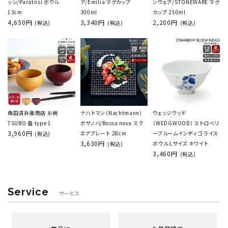
ッシ/Paratiisi ボウル
ア/Emilia マグカップ
ンウェア/STONEWARE マグ
13cm
300ml
カップ 250ml
4,650円
3,340円
2,200円
(税込)
(税込)
(税込)
角田清兵衛商店 お椀
ナハトマン（Nachtmann）
ウェッジウッド
TSUBO 壺 type 1
ボサノバ/Bossa nova スク
（WEDGWOOD） ストロベリ
3,960円
エアプレート 28cm
ーブルームインディゴ ライス
(税込)
3,630円
ボウル Lサイズ ホワイト
(税込)
3,460円
(税込)
Service
サービス