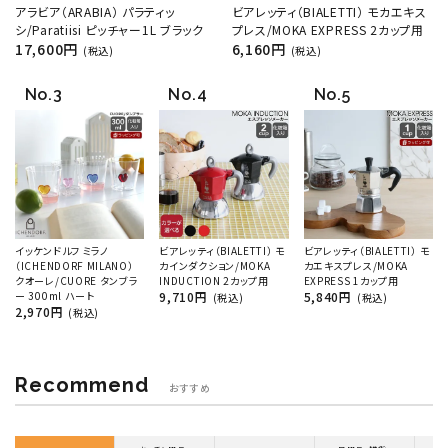
アラビア（ARABIA） パラティッ
ビアレッティ（BIALETTI） モカエキス
シ/Paratiisi ピッチャー1L ブラック
プレス/MOKA EXPRESS 2カップ用
17,600円
6,160円
(税込)
(税込)
イッケンドルフ ミラノ
ビアレッティ（BIALETTI） モ
ビアレッティ（BIALETTI） モ
（ICHENDORF MILANO）
カインダクション/MOKA
カエキスプレス/MOKA
クオーレ/CUORE タンブラ
INDUCTION 2カップ用
EXPRESS 1カップ用
ー 300ml ハート
9,710円
5,840円
(税込)
(税込)
2,970円
(税込)
Recommend
おすすめ