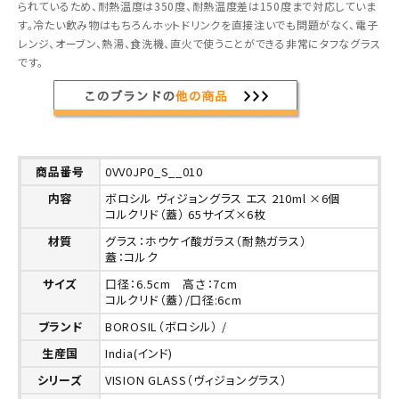
られているため、耐熱温度は350度、耐熱温度差は150度まで対応していま
す。冷たい飲み物はもちろんホットドリンクを直接注いでも問題がなく、電子
レンジ、オーブン、熱湯、食洗機、直火で使うことができる非常にタフなグラス
です。
商品番号
0VV0JP0_S__010
内容
ボロシル ヴィジョングラス エス 210ml ×6個
コルクリド（蓋） 65サイズ×6枚
材質
グラス：ホウケイ酸ガラス（耐熱ガラス）
蓋：コルク
サイズ
口径：6.5cm 高さ：7cm
コルクリド（蓋）/口径:6cm
ブランド
BOROSIL（ボロシル） /
生産国
India(インド)
シリーズ
VISION GLASS（ヴィジョングラス）