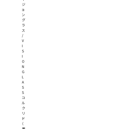
ジ
ョ
ン
グ
ラ
ス
/
V
I
S
I
O
N
G
L
A
S
S
コ
ル
ク
リ
ド
（
蓋