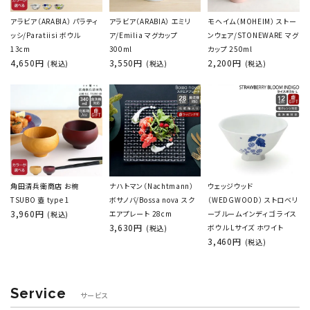
アラビア（ARABIA） パラティ
アラビア（ARABIA） エミリ
モヘイム（MOHEIM） ストー
ッシ/Paratiisi ボウル
ア/Emilia マグカップ
ンウェア/STONEWARE マグ
13cm
300ml
カップ 250ml
4,650円
3,550円
2,200円
(税込)
(税込)
(税込)
角田清兵衛商店 お椀
ナハトマン（Nachtmann）
ウェッジウッド
TSUBO 壺 type 1
ボサノバ/Bossa nova スク
（WEDGWOOD） ストロベリ
3,960円
エアプレート 28cm
ーブルームインディゴ ライス
(税込)
3,630円
ボウル Lサイズ ホワイト
(税込)
3,460円
(税込)
Service
サービス