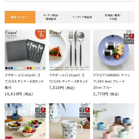
キッチン用品・
日用品・雑貨・
食器・カトラリー
インテリア用品他
調理器具
その他
クチポール（Cutipol） ゴ
クチポール（Cutipol） ゴ
アラビア（ARABIA） アベッ
ア/GOA ディナー6点セット
ア/GOA ディナー3点セット
ク/24h Avec プレート
7,810円
箱付
20cm ブルー
(税込)
16,610円
2,770円
(税込)
(税込)