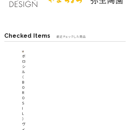
Checked Items
最近チェックした商品
ボ
ロ
シ
ル
（
B
O
R
O
S
I
L
）
ヴ
ィ