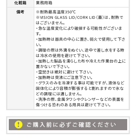
化粧箱
業務用箱
備考
※耐熱最高温度350℃
※VISION GLASS LID/CORK LID（蓋）は、耐熱で
はございません。
・急な温度変化により破損する可能性がございま
す。
・加熱時は器具の中心に置き、弱火で使用して下さ
い。
・調理の際は外滴をぬぐい、途中で差し水をする時
は冷水の使用を避けて下さい。
・加熱した製品を濡らした布や冷えた作業台の上に
置かないで下さい。
・空焚きは絶対に避けて下さい。
・加熱時は突沸にご注意下さい。
・グラスのみを冷凍する事は可能ですが、液体など
固体化により容積が膨張すると割れますので氷な
どの調理には適しません。
・洗浄の際、金属タワシやクレンザーなどの表面を
傷つける恐れのある用具は避けて下さい。