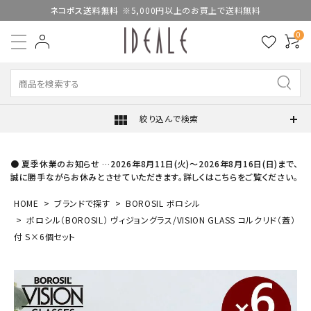
ネコポス送料無料
※5,000円以上のお買上で送料無料
0
view_module
絞り込んで検索
● 夏季休業のお知らせ …2026年8月11日(火)～2026年8月16日(日)まで、
誠に勝手ながらお休みとさせていただきます。詳しくはこちらをご覧ください。
HOME
ブランドで探す
BOROSIL ボロシル
ボロシル（BOROSIL） ヴィジョングラス/VISION GLASS コルクリド（蓋）
付 S×6個セット