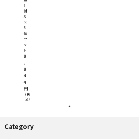
）
付
S
×
6
個
セ
ッ
ト
8
,
8
4
4
円
(税
込)
Category