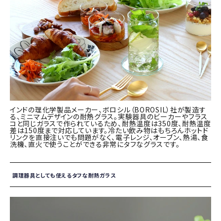
インドの理化学製品メーカー、ボロシル（BOROSIL）社が製造す
る、ミニマムデザインの耐熱グラス。実験器具のビーカーやフラス
コと同じガラスで作られているため、耐熱温度は350度、耐熱温度
差は150度まで対応しています。冷たい飲み物はもちろんホットド
リンクを直接注いでも問題がなく、電子レンジ、オーブン、熱湯、食
洗機、直火で使うことができる非常にタフなグラスです。
調理器具としても使えるタフな耐熱ガラス