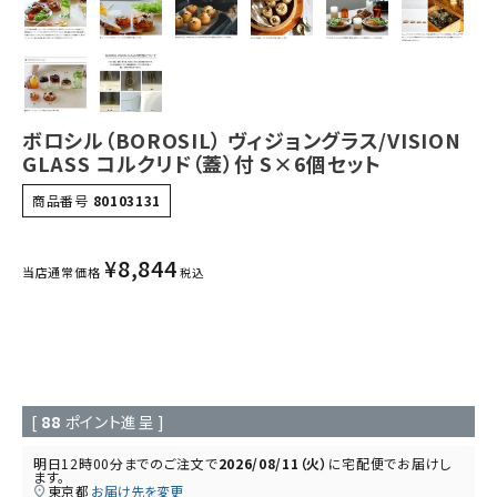
ボロシル（BOROSIL） ヴィジョングラス/VISION
GLASS コルクリド（蓋）付 S×6個セット
商品番号
80103131
¥
8,844
当店通常価格
税込
[
88
ポイント進呈 ]
明日
12時00分
までのご注文で
2026/08/11（火）
に
宅配便
でお届けし
ます。
東京都
お届け先を変更