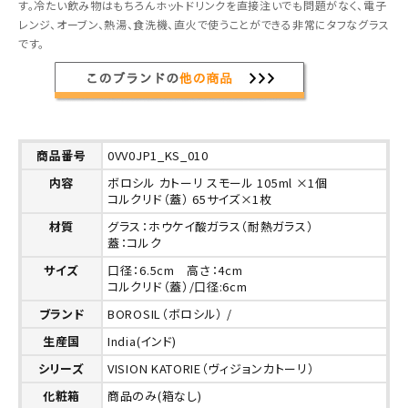
す。冷たい飲み物はもちろんホットドリンクを直接注いでも問題がなく、電子
レンジ、オーブン、熱湯、食洗機、直火で使うことができる非常にタフなグラス
です。
商品番号
0VV0JP1_KS_010
内容
ボロシル カトーリ スモール 105ml ×1個
コルクリド（蓋） 65サイズ×1枚
材質
グラス：ホウケイ酸ガラス（耐熱ガラス）
蓋：コルク
サイズ
口径：6.5cm 高さ：4cm
コルクリド（蓋）/口径:6cm
ブランド
BOROSIL（ボロシル） /
生産国
India(インド)
シリーズ
VISION KATORIE（ヴィジョンカトーリ）
化粧箱
商品のみ(箱なし)