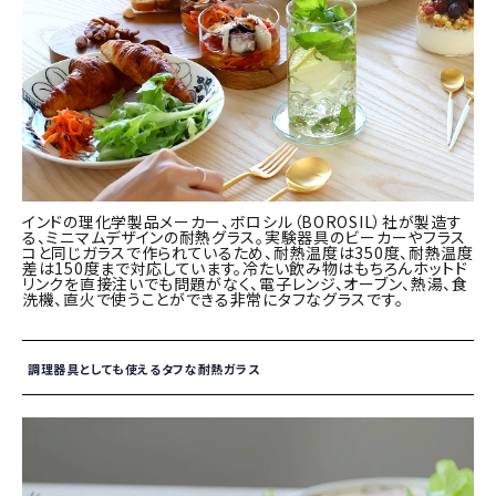
インドの理化学製品メーカー、ボロシル（BOROSIL）社が製造す
る、ミニマムデザインの耐熱グラス。実験器具のビーカーやフラス
コと同じガラスで作られているため、耐熱温度は350度、耐熱温度
差は150度まで対応しています。冷たい飲み物はもちろんホットド
リンクを直接注いでも問題がなく、電子レンジ、オーブン、熱湯、食
洗機、直火で使うことができる非常にタフなグラスです。
調理器具としても使えるタフな耐熱ガラス