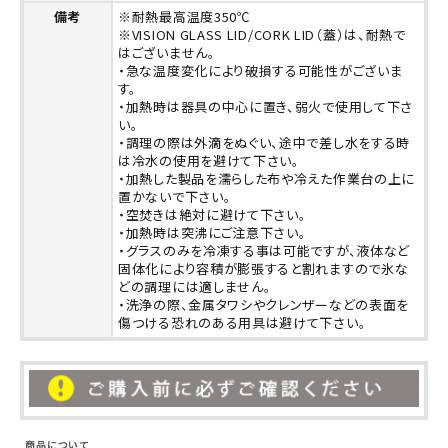
備考
※耐熱最高温度350℃
※VISION GLASS LID/CORK LID（蓋）は、耐熱で
はございません。
・急な温度変化により破損する可能性がございま
す。
・加熱時は器具の中心に置き、弱火で使用して下さ
い。
・調理の際は外滴をぬぐい、途中で差し水をする時
は冷水の使用を避けて下さい。
・加熱した製品を濡らした布や冷えた作業台の上に
置かないで下さい。
・空焚きは絶対に避けて下さい。
・加熱時は突沸にご注意下さい。
・グラスのみを冷凍する事は可能ですが、液体など
固体化により容積が膨張すると割れますので氷な
どの調理には適しません。
・洗浄の際、金属タワシやクレンザーなどの表面を
傷つける恐れのある用具は避けて下さい。
商品について