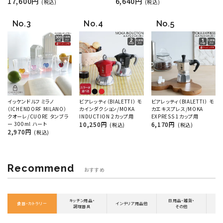
17,600円
6,640円
(税込)
(税込)
イッケンドルフ ミラノ
ビアレッティ（BIALETTI） モ
ビアレッティ（BIALETTI） モ
（ICHENDORF MILANO）
カインダクション/MOKA
カエキスプレス/MOKA
クオーレ/CUORE タンブラ
INDUCTION 2カップ用
EXPRESS 1カップ用
ー 300ml ハート
10,250円
6,170円
(税込)
(税込)
2,970円
(税込)
Recommend
おすすめ
キッチン用品・
日用品・雑貨・
食器・カトラリー
インテリア用品他
調理器具
その他