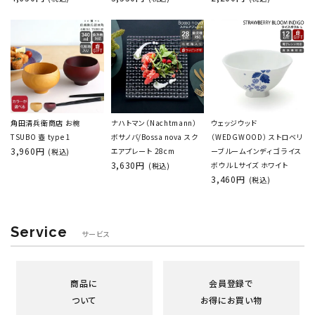
角田清兵衛商店 お椀
ナハトマン（Nachtmann）
ウェッジウッド
TSUBO 壺 type 1
ボサノバ/Bossa nova スク
（WEDGWOOD） ストロベリ
3,960円
エアプレート 28cm
ーブルームインディゴ ライス
(税込)
3,630円
ボウル Lサイズ ホワイト
(税込)
3,460円
(税込)
Service
サービス
商品に
会員登録で
ついて
お得にお買い物