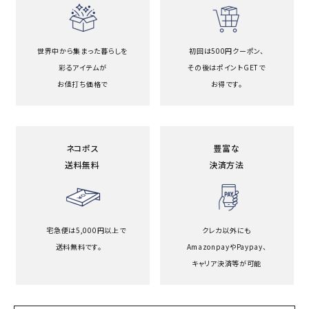
世界中から集まった暮らしを
初回は500円クーポン、
彩るアイテムが
その後はポイントGETで
お値打ち価格で
お得です。
ネコポス
豊富な
送料無料
決済方法
宅急便は5,000円以上で
クレカ以外にも
送料無料です。
Amazonpayや
Paypay、
キャリア決済等が可能