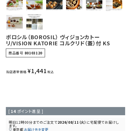
ボロシル（BOROSIL） ヴィジョンカトー
リ/VISION KATORIE コルクリド（蓋）付 KS
商品番号
80103120
¥
1,441
当店通常価格
税込
[
14
ポイント進呈 ]
明日
12時00分
までのご注文で
2026/08/11（火）
に
宅配便
でお届けし
ます。
東京都
お届け先を変更