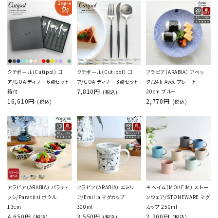
クチポール（Cutipol） ゴ
クチポール（Cutipol） ゴ
アラビア（ARABIA） アベッ
ア/GOA ディナー6点セット
ア/GOA ディナー3点セット
ク/24h Avec プレート
7,810円
箱付
20cm ブルー
(税込)
16,610円
2,770円
(税込)
(税込)
アラビア（ARABIA） パラティ
アラビア（ARABIA） エミリ
モヘイム（MOHEIM） ストー
ッシ/Paratiisi ボウル
ア/Emilia マグカップ
ンウェア/STONEWARE マグ
13cm
300ml
カップ 250ml
4,650円
3,550円
2,200円
(税込)
(税込)
(税込)