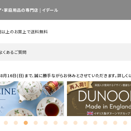
・家庭用品の専門店 | イデール
0円以上のお買上で送料無料
よくあるご質問
26年8月16日(日)まで、誠に勝手ながらお休みとさせていただきます。詳しく
キッチン用品・調理用品
インテリア用品 他
日用品・雑貨
グラス
カップ／マグ
カップ&
カトラリー
ピッチャー／デカンタ
セット商