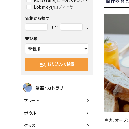
調理器具と
Lobmeyr/ロブマイヤー
価格から探す
円 ～
円
並び順
絞り込んで検索
manage_search
食器・カトラリー
プレート
ボウル
直火、オーブ
グラス