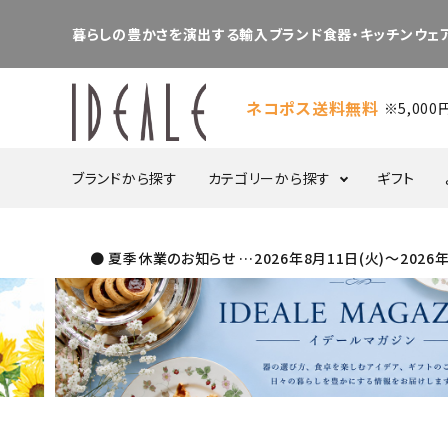
暮らしの豊かさを演出する輸入ブランド食器・キッチンウェア
ネコポス送料無料
※5,00
ブランドから探す
カテゴリーから探す
ギフト
● 夏季休業のお知らせ …2026年8月11日(火)～20
食器・カトラリー
プレート
ボウル
ポット／シュガー／
ケーキスタンド
クリーマー