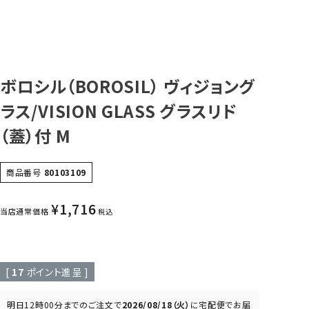
ボロシル（BOROSIL） ヴィジョング
ラス/VISION GLASS グラスリド
（蓋）付 M
商品番号
80103109
¥
1,716
当店通常価格
税込
[
17
ポイント進呈 ]
明日
12時00分
までのご注文で
2026/08/18（火）
に
宅配便
でお届