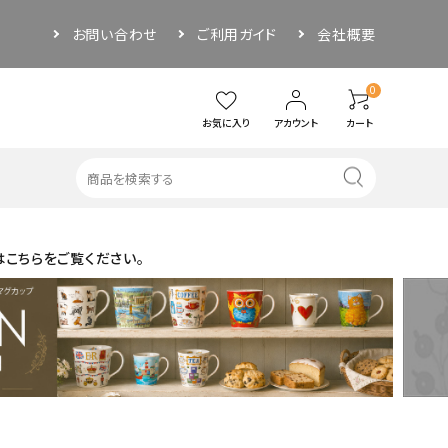
お問い合わせ
ご利用ガイド
会社概要
0
お気に入り
アカウント
カート
はこちらをご覧ください。
・その他
アウトドア
ソーサー
ぐい呑み／お猪口
品
その他