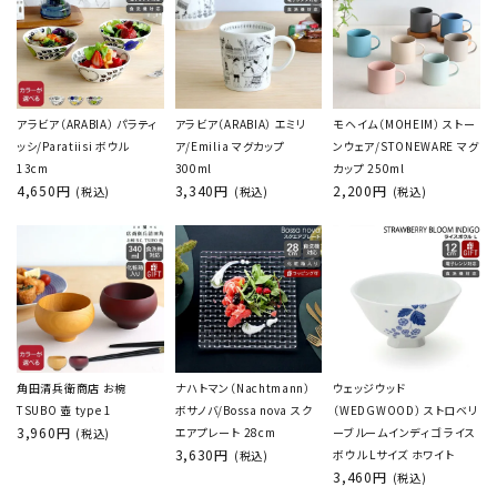
アラビア（ARABIA） パラティ
アラビア（ARABIA） エミリ
モヘイム（MOHEIM） ストー
ッシ/Paratiisi ボウル
ア/Emilia マグカップ
ンウェア/STONEWARE マグ
13cm
300ml
カップ 250ml
4,650円
3,340円
2,200円
(税込)
(税込)
(税込)
角田清兵衛商店 お椀
ナハトマン（Nachtmann）
ウェッジウッド
TSUBO 壺 type 1
ボサノバ/Bossa nova スク
（WEDGWOOD） ストロベリ
3,960円
エアプレート 28cm
ーブルームインディゴ ライス
(税込)
3,630円
ボウル Lサイズ ホワイト
(税込)
3,460円
(税込)