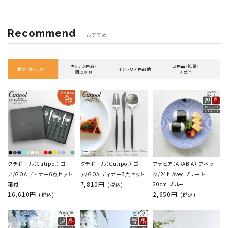
Recommend
おすすめ
キッチン用品・
日用品・雑貨・
食器・カトラリー
インテリア用品他
調理器具
その他
クチポール（Cutipol） ゴ
クチポール（Cutipol） ゴ
アラビア（ARABIA） アベッ
ア/GOA ディナー6点セット
ア/GOA ディナー3点セット
ク/24h Avec プレート
7,810円
箱付
20cm ブルー
(税込)
16,610円
2,650円
(税込)
(税込)