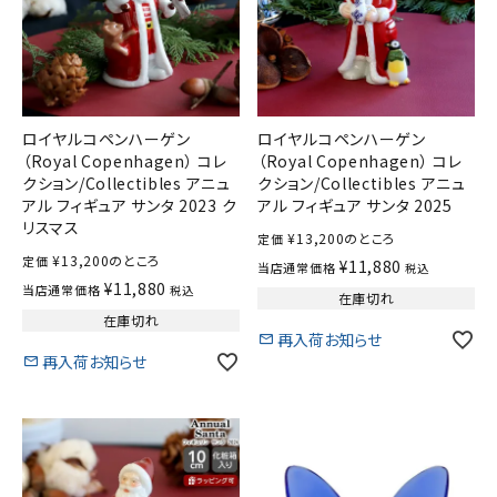
ロイヤルコペンハーゲン
ロイヤルコペンハーゲン
（Royal Copenhagen） コレ
（Royal Copenhagen） コレ
クション/Collectibles アニュ
クション/Collectibles アニュ
アル フィギュア サンタ 2023 ク
アル フィギュア サンタ 2025
リスマス
¥
13,200
のところ
定価
¥
13,200
のところ
定価
¥
11,880
当店通常価格
税込
¥
11,880
当店通常価格
税込
在庫切れ
在庫切れ
再入荷お知らせ
再入荷お知らせ