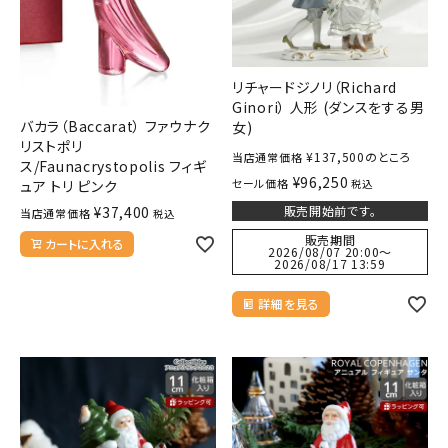
リチャードジノリ（Richard
Ginori） 人形 (ダンスをする男
バカラ（Baccarat） ファウナク
女)
リストポリ
¥
137,500
のところ
当店通常価格
ス/Faunacrystopolis フィギ
¥
96,250
セール価格
税込
ュア トリ ピンク
販売開始前です。
¥
37,400
当店通常価格
税込
販売期間
カートに入れる
2026/08/07 20:00
〜
2026/08/17 13:59
詳細を見る