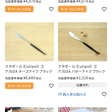
¥
4,070
¥
4,070
当店通常価格
当店通常価格
税込
税込
カートに入れる
カートに入れる
クチポール（Cutipol） ゴ
クチポール（Cutipol） ゴ
ア/GOA チーズナイフ ブラック
ア/GOA バターナイフ ブラック
¥
6,600
¥
2,310
当店通常価格
当店通常価格
税込
税込
在庫切れ
カートに入れる
再入荷お知らせ