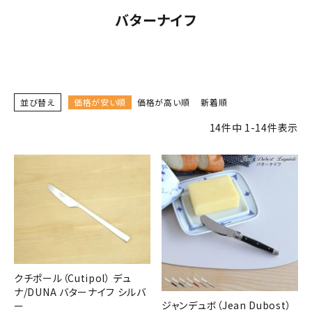
バターナイフ
並び替え
価格が安い順
価格が高い順
新着順
14
件中
1
-
14
件表示
クチポール（Cutipol） デュ
ナ/DUNA バターナイフ シルバ
ジャンデュボ（Jean Dubost）
ー