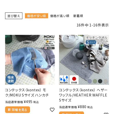
並び替え
価格が安い順
価格が高い順
新着順
16
件中
1
-
16
件表示
コンテックス（kontex） モ
コンテックス（kontex） ヘザー
ク/MOKU Sサイズ ハンカチ
ワッフル/HEATHER WAFFLE
Sサイズ
¥
495
当店通常価格
税込
¥
880
当店通常価格
税込
詳細を見る